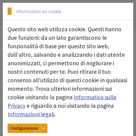
Skip to main content
Skip to page footer
Informazioni sui cookie
Questo sito web utilizza cookie. Questi hanno
due funzioni: da un lato garantiscono le
funzionalità di base per questo sito web,
Termini e condizioni generali
dall'altro, salvando e analizzando i dati utente
deconta Gerätetechnik AG, Rothrist
anonimizzati, ci permettono di migliorare i
(CHE-112.331.444)
nostri contenuti per te. Puoi ritirare il tuo
consenso all'utilizzo di questi cookie in qualsiasi
Stato: novembre 2023
momento. Trova ulteriori informazioni sui
cookie visitando la pagina
Informativa sulla
I. Campo di applicazione
Privacy
e riguardo a noi visitando la pagina
Art. 1 Precisazioni del campo di applicazione
Informazioni legali
.
Le presenti Condizioni Generali di Contratto (di
Configurazione
seguito "CG") si applicano a tutti i rapporti