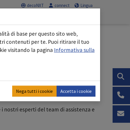
decoNXT
connect
Lingua
Servizio
Carriera
"
Submenu for "Aree di business"
Submenu for "Servizio"
Submenu for "C
lità di base per questo sito web,
e vostre attrezzature
i contenuti per te. Puoi ritirare il tuo
okie visitando la pagina
Informativa sulla
 una manutenzione regolare, garantiamo
la manutenzione. Questa può
Nega tutti i cookie
Accetta i cookie
 controllo regolare delle prestazioni.
 nostri esperti del team di assistenza e