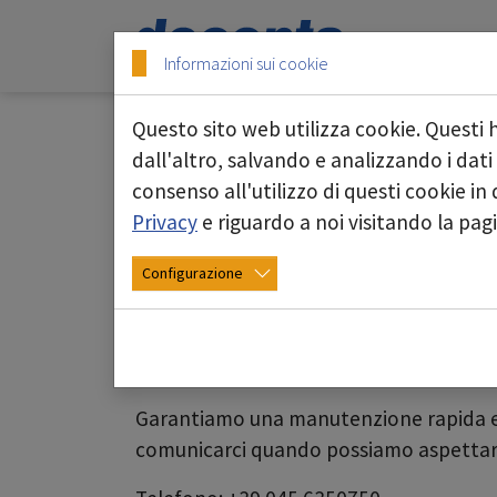
Skip to main content
Skip to page footer
Informazioni sui cookie
Questo sito web utilizza cookie. Questi 
Manutenzione: sappia
dall'altro, salvando e analizzando i dati
consenso all'utilizzo di questi cookie i
deconta
Privacy
e riguardo a noi visitando la pa
deconta offre un servizio completo di 
Configurazione
che possiate sempre contare sui nostri
La maggior parte degli apparecchi se
comportare la sostituzione dei material
Garantiamo una manutenzione rapida e se
comunicarci quando possiamo aspettarci 