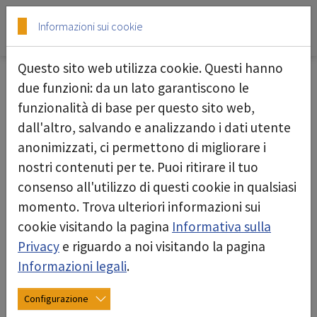
Skip to main content
Skip to page footer
Informazioni sui cookie
Questo sito web utilizza cookie. Questi hanno
safety: bonifica di sostanze nocive e
due funzioni: da un lato garantiscono le
pericolose
funzionalità di base per questo sito web,
dall'altro, salvando e analizzando i dati utente
Il futuro della ristrutturazione: soluzioni sicure
anonimizzati, ci permettono di migliorare i
per la sicurezza tecnica sul lavoro
nostri contenuti per te. Puoi ritirare il tuo
consenso all'utilizzo di questi cookie in qualsiasi
Lavorare con sostanze pericolose come amianto,
momento. Trova ulteriori informazioni sui
fibre minerali artificiali (KMF), policlorobifenili
cookie visitando la pagina
Informativa sulla
(PCB), paraffine clorurate (CP), idrocarburi
Privacy
e riguardo a noi visitando la pagina
policiclici aromatici (IPA), pentaclorofenolo
Informazioni legali
.
(PCP), piombo, cromo VI, polveri miste da
costruzione (comprese le polveri di quarzo) e
Configurazione
muffe richiede i massimi standard di sicurezza.