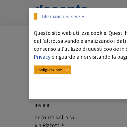
Skip to main content
Skip to page footer
Informazioni sui cookie
Questo sito web utilizza cookie. Questi 
Dai forma al tuo futur
dall'altro, salvando e analizzando i dati
consenso all'utilizzo di questi cookie i
Attualmente siamo alla ricerca di 
Privacy
e riguardo a noi visitando la pa
Configurazione
Abbiamo suscitato il tuo interesse
Allora saremo lieti di ricevere il tuo cu
invia a:
deconta s.r.l. a s.u.
Via Rizzotti 5