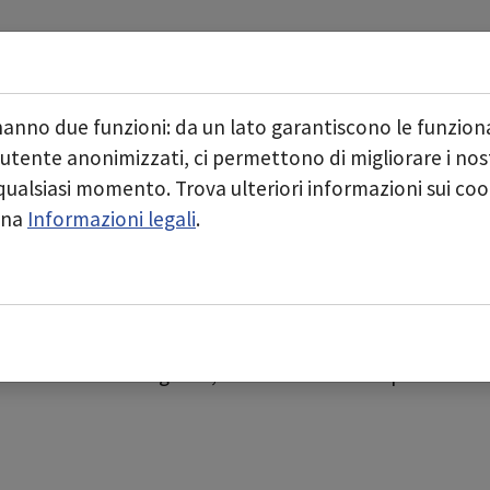
Start
Chi siamo
Aree di business
Submenu for "Chi siamo
hanno due funzioni: da un lato garantiscono le funziona
o - unisciti a deconta!
 utente anonimizzati, ci permettono di migliorare i nostr
n qualsiasi momento. Trova ulteriori informazioni sui co
persone che vogliano crescere con noi per le seg
gina
Informazioni legali
.
?
rriculum vitae dettagliato, indicando le tue aspettative s