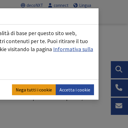
decoNXT
connect
Lingua
Servizio
Carriera
"
Submenu for "Aree di business"
Submenu for "Servizio"
Submenu for "C
lità di base per questo sito web,
i contenuti per te. Puoi ritirare il tuo
okie visitando la pagina
Informativa sulla
uenti posizioni:
Nega tutti i cookie
Accetta i cookie
alariali e la disponibilità temporale,