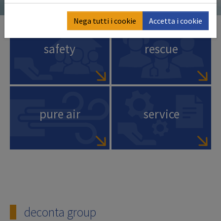
Nega tutti i cookie
Accetta i cookie
safety
rescue
pure air
service
deconta group