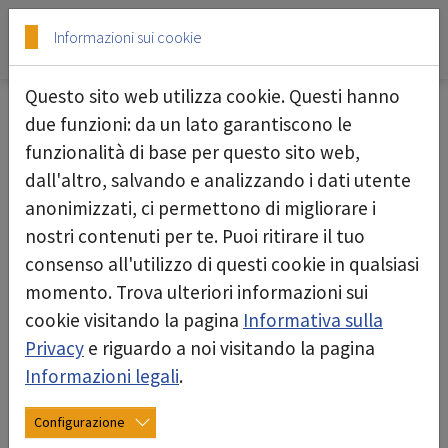
Skip to main content
Skip to page footer
Informazioni sui cookie
Questo sito web utilizza cookie. Questi hanno
due funzioni: da un lato garantiscono le
funzionalità di base per questo sito web,
Condizioni generali
dall'altro, salvando e analizzando i dati utente
anonimizzati, ci permettono di migliorare i
Deconta è rappresentata in molti paesi in tutto il
nostri contenuti per te. Puoi ritirare il tuo
mondo. Soprattutto per quanto riguarda le
consenso all'utilizzo di questi cookie in qualsiasi
condizioni locali, abbiamo adattato termini e
momento. Trova ulteriori informazioni sui
condizioni in modo diverso per alcuni paesi.
cookie visitando la pagina
Informativa sulla
Li abbiamo elencati qui per te:
Privacy
e riguardo a noi visitando la pagina
Informazioni legali
.
Condizioni generali per la Germania
Condizioni generali deconta per la Svizzera,
Configurazione
tedesco