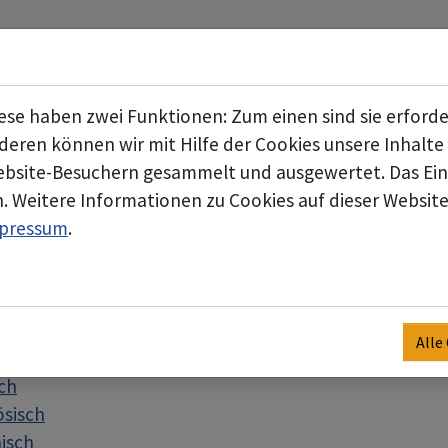
Start
Über uns
Geschäftsbereiche
Submenu for "Über uns"
se haben zwei Funktionen: Zum einen sind sie erforde
eren können wir mit Hilfe der Cookies unsere Inhalte 
bsite-Besuchern gesammelt und ausgewertet. Das Einv
. Weitere Informationen zu Cookies auf dieser Website 
pressum
.
rde vertreten. Insbesondere hinsichtlich der lokalen G
.
Alle
ch
ösisch
nisch