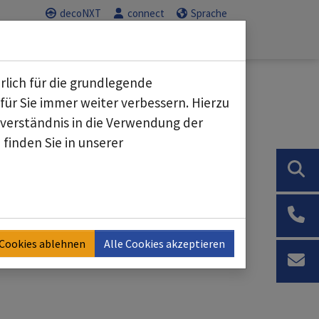
decoNXT
connect
Sprache
Service
Karriere
Submenu for "Geschäftsbereiche"
Submenu for "Service"
Submenu for "K
rlich für die grundlegende
für Sie immer weiter verbessern. Hierzu
erständnis in die Verwendung der
finden Sie in unserer
egebenheiten haben wir für einige
 Cookies ablehnen
Alle Cookies akzeptieren