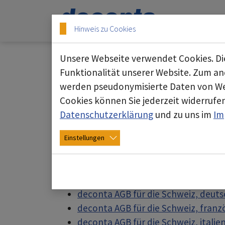
Skip to main content
Skip to page footer
Hinweis zu Cookies
Unsere Webseite verwendet Cookies. Die
Funktionalität unserer Website. Zum and
werden pseudonymisierte Daten von We
AGB
Cookies können Sie jederzeit widerrufen
Datenschutzerklärung
und zu uns im
Im
Die deconta ist in vielen Ländern der E
Länder unterschiedlich angepasste AGB
Einstellungen
Diese haben wir hier für Sie aufgelistet:
deconta AGB für Deutschland
deconta AGB für die Schweiz, deuts
deconta AGB für die Schweiz, franz
deconta AGB für die Schweiz, italie