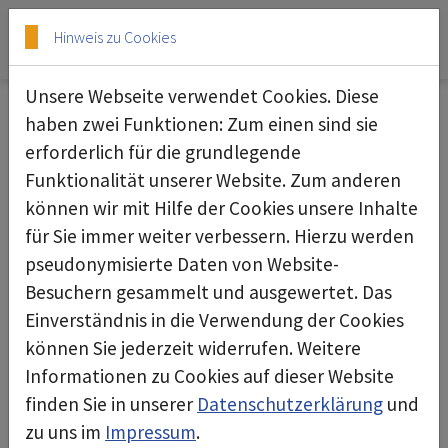
Skip to main content
Skip to page footer
Hinweis zu Cookies
Unsere Webseite verwendet Cookies. Diese
Ersatzteile: Garantie für hohe
haben zwei Funktionen: Zum einen sind sie
Qualität und lange Lebensdauer
erforderlich für die grundlegende
Funktionalität unserer Website. Zum anderen
deconta bietet ein außergewöhnliches
können wir mit Hilfe der Cookies unsere Inhalte
Sortiment an Ersatzteilen für alle Standard-
für Sie immer weiter verbessern. Hierzu werden
Produkte. Derzeit können wir alle Teile unserer
pseudonymisierte Daten von Website-
Produkte ersetzen, sodass Ihre defekten Geräte
Besuchern gesammelt und ausgewertet. Das
jederzeit wieder die optimale Leistung erbringen
Einverständnis in die Verwendung der Cookies
können.
können Sie jederzeit widerrufen. Weitere
Informationen zu Cookies auf dieser Website
Sprechen Sie einfach unsere Experten aus dem
finden Sie in unserer
Datenschutzerklärung
und
Service Team an. Dort werden Sie fachmännisch
zu uns im
Impressum
.
beraten und erhalten schnelle Hilfe.