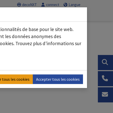
decoNXT
connect
Langue
Service
Carrière
nous"
Submenu for "Secteurs d'activité"
Submenu for "Service"
Submenu for "C
tionnalités de base pour le site web.
sant les données anonymes des
ookies. Trouvez plus d'informations sur
e les conditions locales, nous avons
r tous les cookies
Accepter tous les cookies