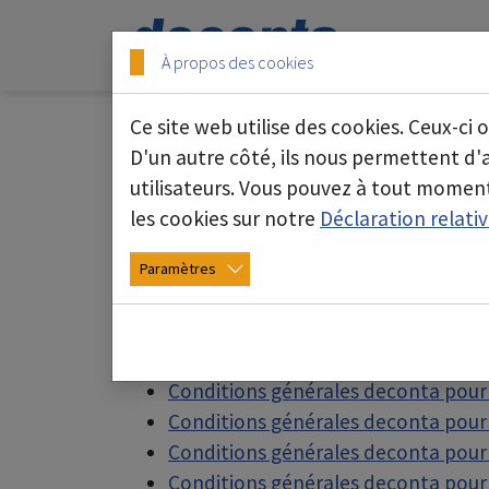
Skip to main content
Skip to page footer
Start
À propos des cookies
Ce site web utilise des cookies. Ceux-ci 
D'un autre côté, ils nous permettent d
utilisateurs. Vous pouvez à tout moment
CGV
les cookies sur notre
Déclaration relati
deconta est représentée dans de nombre
Paramètres
des conditions générales différemment 
Nous les avons listés pour vous ici:
Conditions générales deconta pour
Conditions générales deconta pour l
Conditions générales deconta pour l
Conditions générales deconta pour la