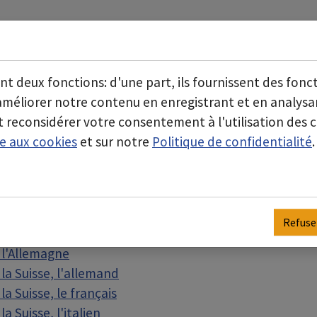
À propos de nous
Secteurs d'activité
Submenu for "À propos de 
ont deux fonctions: d'une part, ils fournissent des fonc
'améliorer notre contenu en enregistrant et en analy
 reconsidérer votre consentement à l'utilisation des c
ve aux cookies
et sur notre
Politique de confidentialité
.
ux pays à travers le monde. Surtout en ce qui concern
adaptées pour certains pays.
Refuse
 l'Allemagne
a Suisse, l'allemand
a Suisse, le français
 Suisse, l'italien