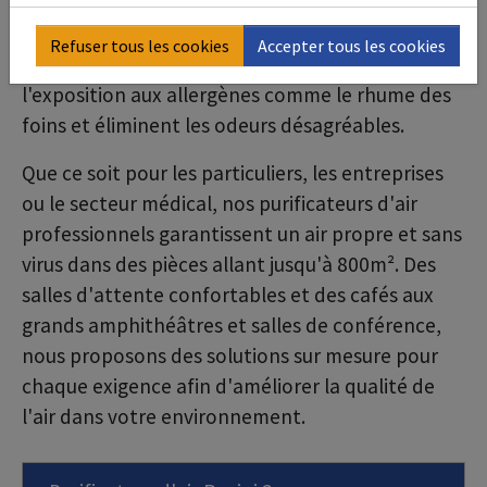
avancés ne minimisent pas seulement le risque
d'infections virales et la libération de particules
Refuser tous les cookies
Accepter tous les cookies
fines et de poussière, ils réduisent également
l'exposition aux allergènes comme le rhume des
foins et éliminent les odeurs désagréables.
Que ce soit pour les particuliers, les entreprises
ou le secteur médical, nos purificateurs d'air
professionnels garantissent un air propre et sans
virus dans des pièces allant jusqu'à 800m². Des
salles d'attente confortables et des cafés aux
grands amphithéâtres et salles de conférence,
nous proposons des solutions sur mesure pour
chaque exigence afin d'améliorer la qualité de
l'air dans votre environnement.