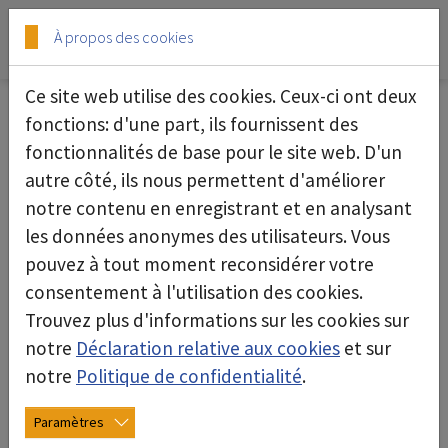
Skip to main content
Skip to page footer
À propos des cookies
Ce site web utilise des cookies. Ceux-ci ont deux
pure air: Purification de l'air
fonctions: d'une part, ils fournissent des
fonctionnalités de base pour le site web. D'un
Purificateur d'air intérieur pour des pièces
autre côté, ils nous permettent d'améliorer
pures et saines
notre contenu en enregistrant et en analysant
les données anonymes des utilisateurs. Vous
Des dangers invisibles dans l'air ? Virus, bactéries,
pouvez à tout moment reconsidérer votre
poussières, pollen et particules invisibles - ils
consentement à l'utilisation des cookies.
nous entourent tous les jours, en particulier dans
Trouvez plus d'informations sur les cookies sur
les endroits où il y a beaucoup de monde, comme
notre
Déclaration relative aux cookies
et sur
les clubs de sport, les salles d'attente, les
notre
Politique de confidentialité
.
magasins ou la maison.
Pas avec deconta ! Nos purificateurs d'air
Paramètres