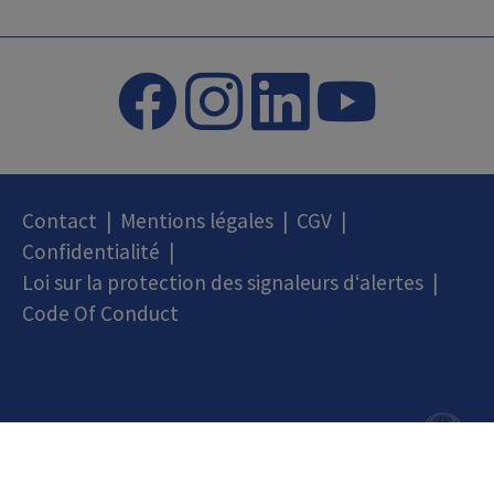
Contact
|
Mentions légales
|
CGV
|
Confidentialité
|
Loi sur la protection des signaleurs d‘alertes
|
Code Of Conduct