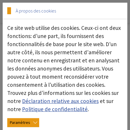
Skip to main content
Skip to page footer
À propos des cookies
Ce site web utilise des cookies. Ceux-ci ont deux
fonctions: d'une part, ils fournissent des
fonctionnalités de base pour le site web. D'un
Loi sur la protection des signaleurs
autre côté, ils nous permettent d'améliorer
d‘alertes
notre contenu en enregistrant et en analysant
les données anonymes des utilisateurs. Vous
Notre interlocuteur externe dans le cadre de la
pouvez à tout moment reconsidérer votre
loi sur la protection des personnes qui
consentement à l'utilisation des cookies.
signalent des violations du droit de l‘union :
Trouvez plus d'informations sur les cookies sur
Fabio Pastars
notre
Déclaration relative aux cookies
et sur
Responsable de la protection des données selon
notre
Politique de confidentialité
.
la norme DIN EN ISO/IEC 17024,
datenschutz(at)schauenburg.com
Paramètres