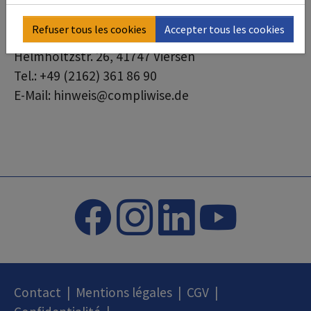
https://schauenburg-group.hinweis.digital/
Refuser tous les cookies
Accepter tous les cookies
CompliWise GmbH & Co. KG
Helmholtzstr. 26, 41747 Viersen
Tel.: +49 (2162) 361 86 90
E-Mail: hinweis@compliwise.de
Contact
|
Mentions légales
|
CGV
|