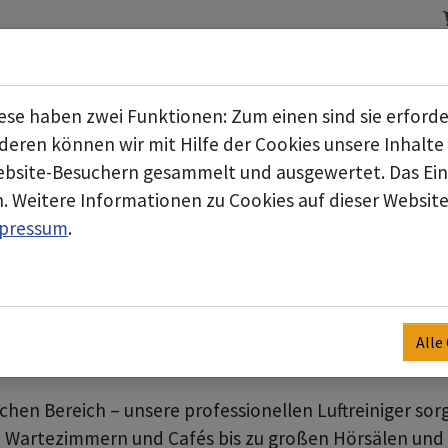
Start
Über uns
Geschäftsbereiche
Submenu for "Über uns"
se haben zwei Funktionen: Zum einen sind sie erforde
g
eren können wir mit Hilfe der Cookies unsere Inhalte 
bsite-Besuchern gesammelt und ausgewertet. Das Einv
nde Räume
. Weitere Informationen zu Cookies auf dieser Website 
pressum
.
, Bakterien, Staub, Pollen und unsichtbare Partikel – 
ereinen, Wartezimmern, Geschäften oder Zuhause.
chen Luftreiniger minimieren nicht nur das Risiko von 
ieren auch die Belastung durch Allergene wie Heuschn
Alle
chen Bereich – unsere professionellen Luftreiniger sorg
n Wartezimmern und Cafés bis zu großen Hörsälen und