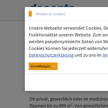
Skip to main content
Skip to page footer
Hinweis zu Cookies
Unsere Webseite verwendet Cookies. Die
pure air: Luftreinigun
Funktionalität unserer Website. Zum and
werden pseudonymisierte Daten von We
Raumluftreiniger für reine und gesu
Cookies können Sie jederzeit widerrufen
Datenschutzerklärung
und zu uns im
Im
Unsichtbare Gefahren in der Luft? Viren
Orten mit vielen Menschen wie Sportv
Einstellungen
Nicht mit deconta! Unsere fortschrittli
feinen Partikeln und Staub. Sie reduz
Gerüche.
Ob privat, gewerblich oder im medizinis
Räumen bis zu 800 m². Von gemütliche