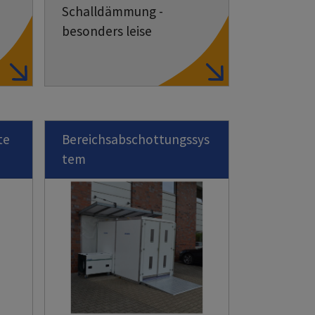
Schalldämmung -
besonders leise
te
Bereichsabschottungssys
tem