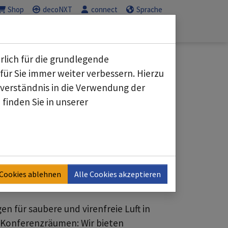
Shop
decoNXT
connect
Sprache
Service
Karriere
Submenu for "Geschäftsbereiche"
Submenu for "Service"
Submenu for "K
rlich für die grundlegende
für Sie immer weiter verbessern. Hierzu
erständnis in die Verwendung der
finden Sie in unserer
sie umgeben uns täglich, besonders an
Virusinfektionen und die Freisetzung von
upfen und eliminieren unangenehme
 Cookies ablehnen
Alle Cookies akzeptieren
en für saubere und virenfreie Luft in
 Konferenzräumen: Wir bieten