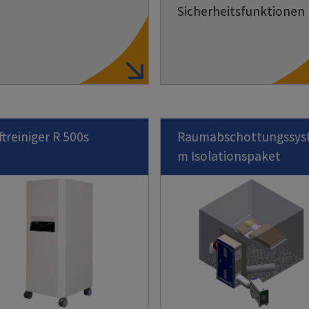
Sicherheitsfunktionen
ftreiniger R 500s
Raumabschottungssys
m Isolationspaket