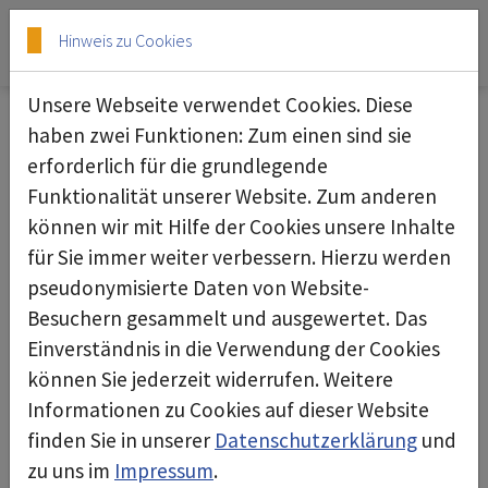
Skip to main content
Skip to page footer
Hinweis zu Cookies
Unsere Webseite verwendet Cookies. Diese
Unser Service für Sie
haben zwei Funktionen: Zum einen sind sie
erforderlich für die grundlegende
deconta bietet Ihnen mehr als nur zuverlässige
Funktionalität unserer Website. Zum anderen
Maschinen: Neben der Herstellung kümmern wir
können wir mit Hilfe der Cookies unsere Inhalte
uns zusätzlich um Reparaturen und Ersatzteile,
für Sie immer weiter verbessern. Hierzu werden
bieten Schulungen an oder übernehmen
pseudonymisierte Daten von Website-
sämtliche Wartungsarbeiten.
Besuchern gesammelt und ausgewertet. Das
Einverständnis in die Verwendung der Cookies
Unser Mietpark stellt ein ganzes Sortiment zur
können Sie jederzeit widerrufen. Weitere
temporären Nutzung bereit. Unter der Rubrik
Informationen zu Cookies auf dieser Website
Dokumente finden Sie eine Sammlung aller
finden Sie in unserer
Datenschutzerklärung
und
Bedienungsanleitungen.
zu uns im
Impressum
.