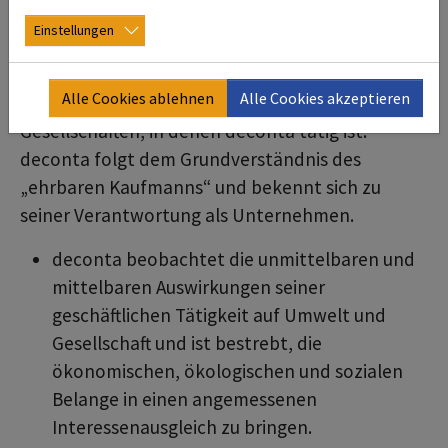
Präambel
Einstellungen
deconta versteht sich als Teil einer international
verflochtenen Wirtschaft und ist als Betrieb an
Alle Cookies ablehnen
Alle Cookies akzeptieren
seinen Standorten Teil der Staaten und deren
Gesellschaften, in denen deconta
tätig ist.
deconta folgt dem Grundverständnis des
„ehrbaren Kaufmanns“ und bekennt sich zu
seiner Verantwortung als Unternehmen.
deconta
beobachtet die unmittelbaren und
mittelbaren Auswirkungen seiner
geschäftlichen Tätigkeit auf Umwelt und
Gesellschaft und ist bestrebt, die
ökonomischen, ökologischen und sozialen
Belange in einen angemessenen
Interessenausgleich zu bringen.