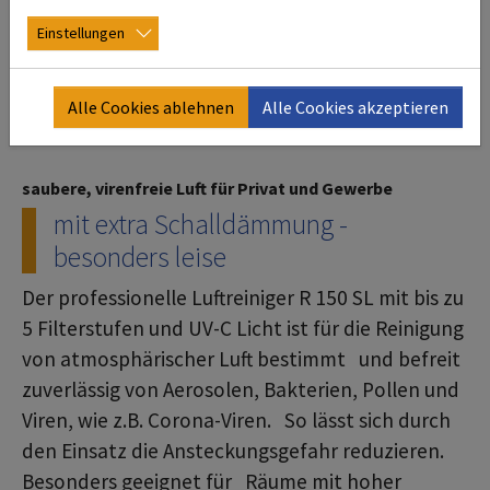
Einstellungen
Alle Cookies ablehnen
Alle Cookies akzeptieren
saubere, virenfreie Luft für Privat und Gewerbe
mit extra Schalldämmung -
besonders leise
Der professionelle Luftreiniger R 150 SL mit bis zu
5 Filterstufen und UV-C Licht ist für die Reinigung
von atmosphärischer Luft bestimmt und befreit
zuverlässig von Aerosolen, Bakterien, Pollen und
Viren, wie z.B. Corona-Viren. So lässt sich durch
den Einsatz die Ansteckungsgefahr reduzieren.
Besonders geeignet für Räume mit hoher