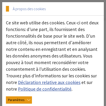
Skip to main content
Skip to page footer
À propos des cookies
Ce site web utilise des cookies. Ceux-ci ont deux
fonctions: d'une part, ils fournissent des
fonctionnalités de base pour le site web. D'un
Termini e condizioni generali
autre côté, ils nous permettent d'améliorer
deconta Gerätetechnik AG, Rothrist
notre contenu en enregistrant et en analysant
(CHE-112.331.444)
les données anonymes des utilisateurs. Vous
pouvez à tout moment reconsidérer votre
Stato: novembre 2023
consentement à l'utilisation des cookies.
Trouvez plus d'informations sur les cookies sur
I. Campo di applicazione
notre
Déclaration relative aux cookies
et sur
Art. 1 Precisazioni del campo di applicazione
notre
Politique de confidentialité
.
Le presenti Condizioni Generali di Contratto (di
Paramètres
seguito "CG") si applicano a tutti i rapporti