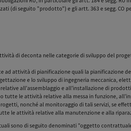
obbligazioni RU, in particolare gli artt. 184 e segg. RU i
zati (di seguito "prodotto") e gli artt. 363 e segg. CO
attività di deconta nelle categorie di sviluppo del proge
ce ad attività di pianificazione quali la pianificazione d
gettazione e lo sviluppo di ingegneria meccanica, elettri
 relative all'assemblaggio e all'installazione di prodotti
 tutte le attività relative alla messa in funzione, all'
rogetti, nonché al monitoraggio di tali servizi, se effett
te le attività relative alla manutenzione e alla ripara
rattuali sono di seguito denominati "oggetto contrattual