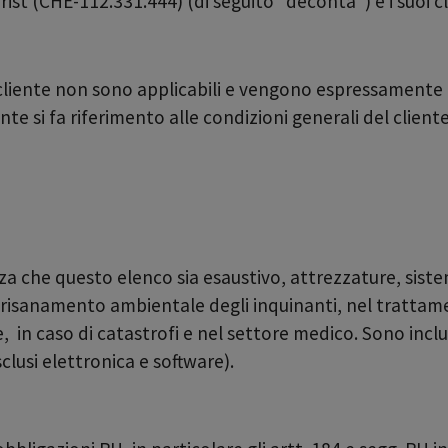
st (CHE-112.331.444) (di seguito "deconta") e i suoi cli
 cliente non sono applicabili e vengono espressamente 
ente si fa riferimento alle condizioni generali del clien
za che questo elenco sia esaustivo, attrezzature, sist
risanamento ambientale degli inquinanti, nel trattamen
 in caso di catastrofi e nel settore medico. Sono inclusi 
clusi elettronica e software).