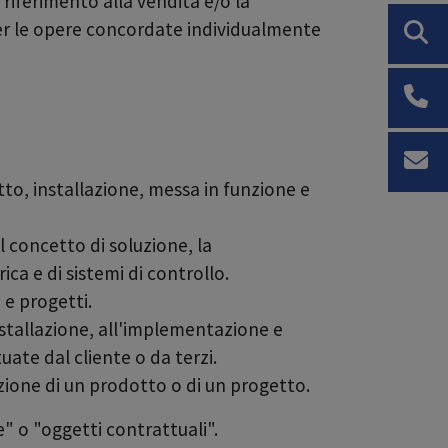
n riferimento alla vendita e/o la
 per le opere concordate individualmente
tto, installazione, messa in funzione e
el concetto di soluzione, la
ca e di sistemi di controllo.
 e progetti.
installazione, all'implementazione e
uate dal cliente o da terzi.
zione di un prodotto o di un progetto.
e" o "oggetti contrattuali".