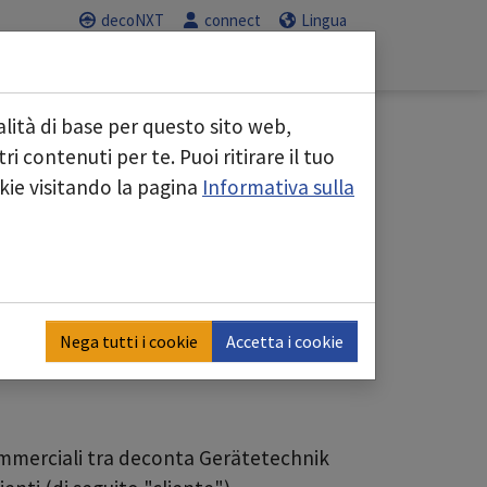
decoNXT
connect
Lingua
Servizio
Carriera
"
Submenu for "Aree di business"
Submenu for "Servizio"
Submenu for "C
lità di base per questo sito web,
i contenuti per te. Puoi ritirare il tuo
okie visitando la pagina
Informativa sulla
Nega tutti i cookie
Accetta i cookie
 commerciali tra deconta Gerätetechnik