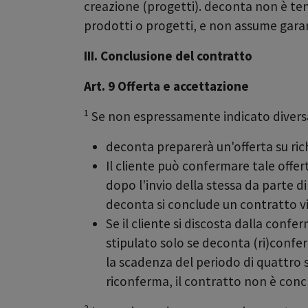
creazione (progetti). deconta non è tenu
prodotti o progetti, e non assume garan
III. Conclusione del contratto
Art. 9 Offerta e accettazione
1
Se non espressamente indicato diversa
deconta preparerà un'offerta su rich
Il cliente può confermare tale offer
dopo l'invio della stessa da parte d
deconta si conclude un contratto vi
Se il cliente si discosta dalla conf
stipulato solo se deconta (ri)conferm
la scadenza del periodo di quattro 
riconferma, il contratto non è conc
2