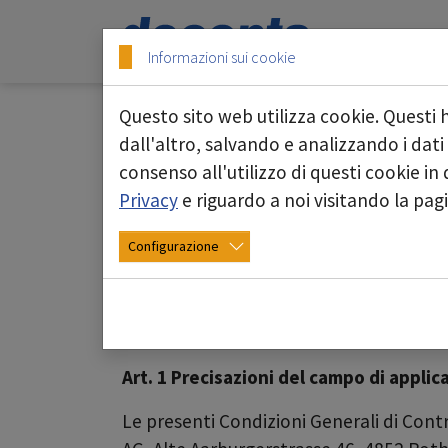
Skip to main content
Skip to page footer
Informazioni sui cookie
Questo sito web utilizza cookie. Questi 
dall'altro, salvando e analizzando i dati
consenso all'utilizzo di questi cookie i
Termini e condizioni 
Privacy
e riguardo a noi visitando la pa
deconta Gerätetechnik A
Configurazione
Stato: novembre 2023
I. Campo di applicazione
Art. 1 Precisazioni del campo di applic
Le presenti Condizioni Generali di Cont