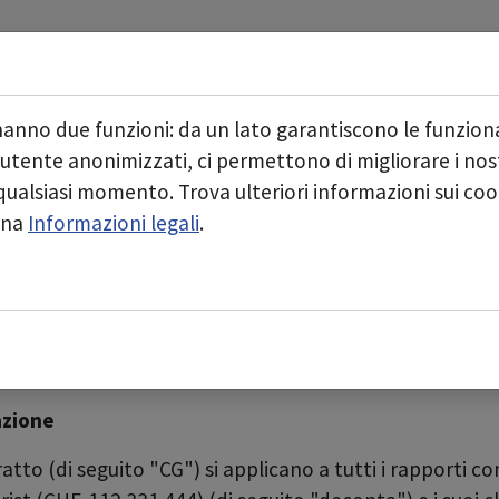
Start
Chi siamo
Aree di business
Submenu for "Chi siamo
hanno due funzioni: da un lato garantiscono le funziona
 utente anonimizzati, ci permettono di migliorare i nostr
n qualsiasi momento. Trova ulteriori informazioni sui co
generali
gina
Informazioni legali
.
G, Rothrist (CHE-112.331.444)
azione
ratto (di seguito "CG") si applicano a tutti i rapporti