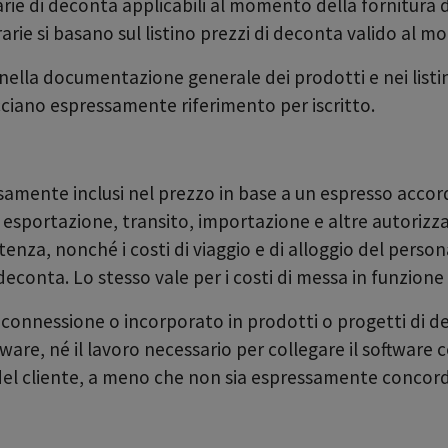
rarie di deconta applicabili al momento della fornitura de
orarie si basano sul listino prezzi di deconta valido al 
nella documentazione generale dei prodotti e nei listin
acciano espressamente riferimento per iscritto.
ssamente inclusi nel prezzo in base a un espresso accord
 esportazione, transito, importazione e altre autorizzaz
istenza, nonché i costi di viaggio e di alloggio del pers
i deconta. Lo stesso vale per i costi di messa in funzio
 in connessione o incorporato in prodotti o progetti di 
are, né il lavoro necessario per collegare il software 
 del cliente, a meno che non sia espressamente concord