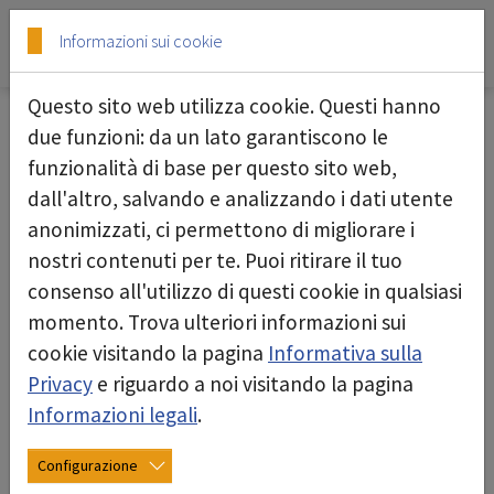
Skip to main content
Skip to page footer
Informazioni sui cookie
Questo sito web utilizza cookie. Questi hanno
Servizio di riparazione completo e
due funzioni: da un lato garantiscono le
senza preoccupazioni
funzionalità di base per questo sito web,
dall'altro, salvando e analizzando i dati utente
deconta offre riparazioni per tutti i prodotti nelle
anonimizzati, ci permettono di migliorare i
nostre officine. Garantiamo un'esecuzione
nostri contenuti per te. Puoi ritirare il tuo
professionale e risultati ottimali, in modo che i
consenso all'utilizzo di questi cookie in qualsiasi
vostri prodotti siano di nuovo perfettamente
momento. Trova ulteriori informazioni sui
funzionanti.
cookie visitando la pagina
Informativa sulla
Privacy
e riguardo a noi visitando la pagina
Se i nostri apparecchi sono in uso permanente
Informazioni legali
.
presso la vostra sede e non potete permettervi
una pausa durante le riparazioni, il nostro parco
Configurazione
noleggio offre un'eccellente gamma di prodotti