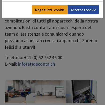
sostitutivi a cui potete accedere.
Nega tutti i cookie
Accetta i cookie
Garantiamo una riparazione rapida e senza
complicazioni di tutti gli apparecchi della nostra
azienda. Basta contattare i nostri esperti del
team di assistenza e comunicarci quando
possiamo aspettarci i vostri apparecchi. Saremo
felici di aiutarvi!
Telefono: +41 (0) 62 752 46 00
E-Mail:
info(at)deconta.ch