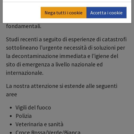
nucleari, raffinerie, epidemie animali o eventi
infettivi, le misure di protezione contro le
Nega tutti i cookie
Accetta i cookie
sostanze pericolose e nocive sono sempre
fondamentali.
Studi recenti a seguito di esperienze di catastrofi
sottolineano l'urgente necessità di soluzioni per
la decontaminazione immediata e l'igiene del
sito di emergenza a livello nazionale ed
internazionale.
La nostra attenzione si estende alle seguenti
aree
Vigili del fuoco
Polizia
Veterinaria e sanità
Croce Rossa/Verde/Bianca