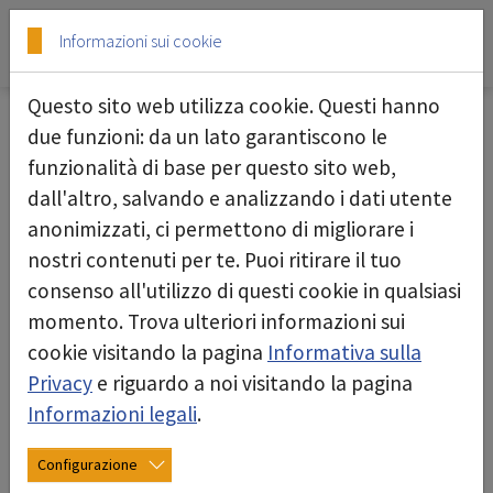
Skip to main content
Skip to page footer
Informazioni sui cookie
Questo sito web utilizza cookie. Questi hanno
rescue: protezione NBCR
due funzioni: da un lato garantiscono le
funzionalità di base per questo sito web,
rescue: protezione NBCR senza compromessi,
dall'altro, salvando e analizzando i dati utente
innovazione e soluzioni personalizzabili
anonimizzati, ci permettono di migliorare i
nostri contenuti per te. Puoi ritirare il tuo
consenso all'utilizzo di questi cookie in qualsiasi
La protezione contro le sostanze chimiche,
momento. Trova ulteriori informazioni sui
biologiche, radiologiche e nucleari pericolose
cookie visitando la pagina
Informativa sulla
(protezione NBCR) è fondamentale in risposta
Privacy
e riguardo a noi visitando la pagina
alle emergenze odierne.
Informazioni legali
.
Che si tratti di incendi, incidenti di merci
pericolose, incidenti in impianti chimici o
Configurazione