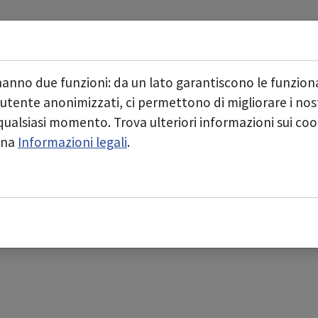
Start
Chi siamo
Aree di business
Submenu for "Chi siamo
hanno due funzioni: da un lato garantiscono le funziona
 utente anonimizzati, ci permettono di migliorare i nostr
n qualsiasi momento. Trova ulteriori informazioni sui co
gina
Informazioni legali
.