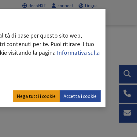
decoNXT
connect
Lingua
Servizio
Carriera
"
Submenu for "Aree di business"
Submenu for "Servizio"
Submenu for "C
lità di base per questo sito web,
i contenuti per te. Puoi ritirare il tuo
okie visitando la pagina
Informativa sulla
Nega tutti i cookie
Accetta i cookie