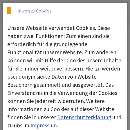
Skip to main content
Skip to page footer
Hinweis zu Cookies
Unsere Webseite verwendet Cookies. Diese
haben zwei Funktionen: Zum einen sind sie
erforderlich für die grundlegende
Termini e condizioni generali
Funktionalität unserer Website. Zum anderen
deconta Gerätetechnik AG, Rothrist
können wir mit Hilfe der Cookies unsere Inhalte
(CHE-112.331.444)
für Sie immer weiter verbessern. Hierzu werden
pseudonymisierte Daten von Website-
Stato: novembre 2023
Besuchern gesammelt und ausgewertet. Das
Einverständnis in die Verwendung der Cookies
I. Campo di applicazione
können Sie jederzeit widerrufen. Weitere
Art. 1 Precisazioni del campo di applicazione
Informationen zu Cookies auf dieser Website
finden Sie in unserer
Datenschutzerklärung
und
Le presenti Condizioni Generali di Contratto (di
zu uns im
Impressum
.
seguito "CG") si applicano a tutti i rapporti