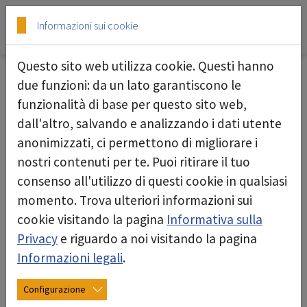
Skip to main content
Skip to page footer
Informazioni sui cookie
Questo sito web utilizza cookie. Questi hanno
Ricerca
due funzioni: da un lato garantiscono le
funzionalità di base per questo sito web,
dall'altro, salvando e analizzando i dati utente
anonimizzati, ci permettono di migliorare i
nostri contenuti per te. Puoi ritirare il tuo
Find
Reset
consenso all'utilizzo di questi cookie in qualsiasi
momento. Trova ulteriori informazioni sui
cookie visitando la pagina
Informativa sulla
Privacy
e riguardo a noi visitando la pagina
Informazioni legali
.
Risultati della ricerca
Configurazione