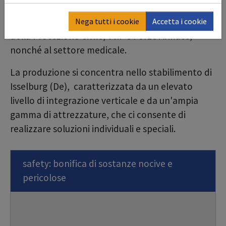
efficiente della protezione/rimozione delle
polveri, all'uso di tecnologie mobili per interventi
Nega tutti i cookie
Accetta i cookie
della Protezione Civile, VV.F e Forze Armate,
nonché al settore medicale.
La produzione si concentra nello stabilimento di
Isselburg (De), caratterizzata da un elevato
livello di integrazione verticale e da un'ampia
gamma di attrezzature, che ci consente di
realizzare soluzioni individuali e speciali.
safety: bonifica di sostanze nocive e
pericolose