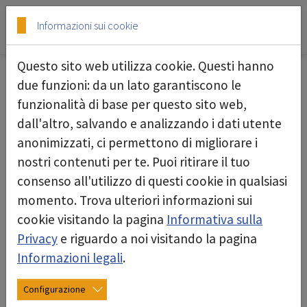
Skip to main content
Skip to page footer
Informazioni sui cookie
Questo sito web utilizza cookie. Questi hanno
Aree di business
due funzioni: da un lato garantiscono le
funzionalità di base per questo sito web,
Deconta è il partner ideale per la protezione
dall'altro, salvando e analizzando i dati utente
delle persone e dell´ambiente quando si ha a
anonimizzati, ci permettono di migliorare i
che fare con sostanze pericolose e nocive.
nostri contenuti per te. Puoi ritirare il tuo
consenso all'utilizzo di questi cookie in qualsiasi
In deconta, stiamo plasmando il futuro delle
momento. Trova ulteriori informazioni sui
tecnologie della decontaminazione attraverso
cookie visitando la pagina
Informativa sulla
sviluppi pionieristici, produzione e
Privacy
e riguardo a noi visitando la pagina
commercializzazione di apparecchiature, sistemi
Informazioni legali
.
e soluzioni personalizzate. La nostra attenzione
è rivolta alla decontaminazione nel campo della
Configurazione
bonifica degli inquinanti, ad una gestione