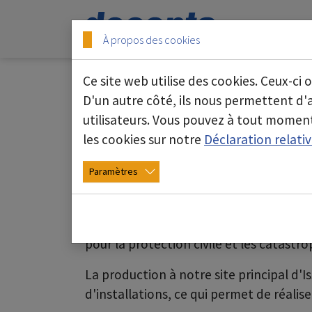
Skip to main content
Skip to page footer
Start
À propos des cookies
Ce site web utilise des cookies. Ceux-ci 
Secteurs d'activité
D'un autre côté, ils nous permettent d
utilisateurs. Vous pouvez à tout moment
Votre partenaire en matière de techn
les cookies sur notre
Déclaration relati
substances nocives et dangereuses.
Paramètres
Chez deconta, nous façonnons l'avenir
commercialisation d'appareils, d'insta
domaine de la dépollution, sur la manipu
pour la protection civile et les catastr
La production à notre site principal d'I
d'installations, ce qui permet de réalise