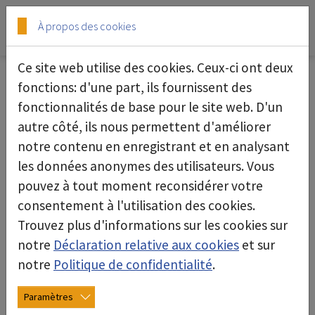
Skip to main content
Skip to page footer
À propos des cookies
Ce site web utilise des cookies. Ceux-ci ont deux
Formulaire de contact
fonctions: d'une part, ils fournissent des
fonctionnalités de base pour le site web. D'un
Nous nous réjouissons de votre demande.a
autre côté, ils nous permettent d'améliorer
notre contenu en enregistrant et en analysant
Veuillez remplir tous les champs obligatoires
les données anonymes des utilisateurs. Vous
marqués d'un *.
pouvez à tout moment reconsidérer votre
Civilité
consentement à l'utilisation des cookies.
Trouvez plus d'informations sur les cookies sur
notre
Déclaration relative aux cookies
et sur
Entreprise
notre
Politique de confidentialité
.
Paramètres