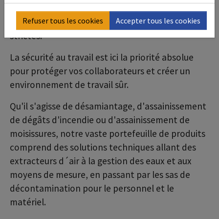
compris les poussières de quartz) et les
Refuser tous les cookies
Accepter tous les cookies
moisissures exigent des normes de sécurité très
strictes.
La sécurité au travail est ici la priorité absolue
pour protéger vos collaborateurs et créer un
environnement de travail sûr.
Qu'il s'agisse de désamiantage, d'assainissement
de dégâts d'incendie ou d'assainissement de
moisissures, notre vaste portefeuille de produits
comprend des solutions techniques allant des
extracteurs d´air à la gestion des eaux et aux
moyens de mesure, en passant par les sas de
décontamination pour le personnel et le
matériel.