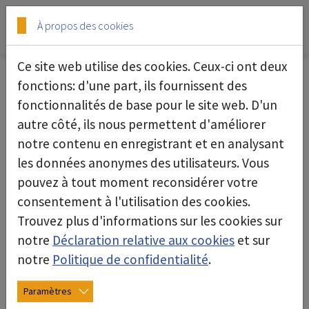
Skip to main content
Skip to page footer
À propos des cookies
Ce site web utilise des cookies. Ceux-ci ont deux
safety: Dépollution et élimination des
fonctions: d'une part, ils fournissent des
substances dangereuses
fonctionnalités de base pour le site web. D'un
autre côté, ils nous permettent d'améliorer
L'avenir de la réhabilitation : des solutions
notre contenu en enregistrant et en analysant
sûres pour la protection technique au travail
les données anonymes des utilisateurs. Vous
pouvez à tout moment reconsidérer votre
Le travail avec des substances dangereuses telles
consentement à l'utilisation des cookies.
que l'amiante, les fibres minérales artificielles
Trouvez plus d'informations sur les cookies sur
(FMA), les polychlorobiphényles (PCB), les
notre
Déclaration relative aux cookies
et sur
paraffines chlorées (CP), les hydrocarbures
notre
Politique de confidentialité
.
aromatiques polycycliques (HAP), le
pentachlorophénol (PCP), le plomb, le chrome-
Paramètres
VI, les poussières de matériaux de construction (y