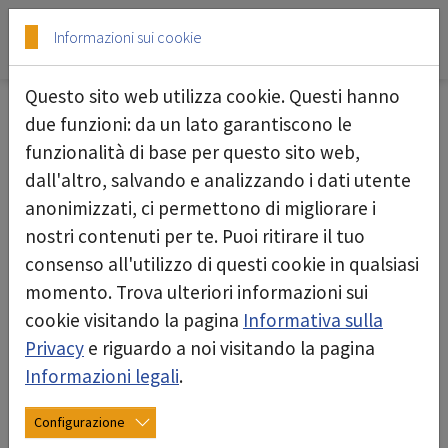
Skip to main content
Skip to page footer
Informazioni sui cookie
Questo sito web utilizza cookie. Questi hanno
Levigatrice per il pavimento
due funzioni: da un lato garantiscono le
funzionalità di base per questo sito web,
dall'altro, salvando e analizzando i dati utente
anonimizzati, ci permettono di migliorare i
nostri contenuti per te. Puoi ritirare il tuo
consenso all'utilizzo di questi cookie in qualsiasi
momento. Trova ulteriori informazioni sui
cookie visitando la pagina
Informativa sulla
deconta-MKS-Levigatrice per il pavimento
Privacy
e riguardo a noi visitando la pagina
Informazioni legali
.
Configurazione