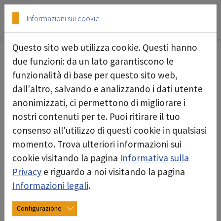
Skip to main content
Skip to page footer
Informazioni sui cookie
Questo sito web utilizza cookie. Questi hanno
Articoli di consumo
due funzioni: da un lato garantiscono le
funzionalità di base per questo sito web,
deconta offre un'ampia gamma di materiali di
dall'altro, salvando e analizzando i dati utente
consumo per la bonifica di sostanze pericolose.
anonimizzati, ci permettono di migliorare i
Questi prodotti sono essenziali per svolgere un
nostri contenuti per te. Puoi ritirare il tuo
lavoro di bonifica sicuro ed efficace. La selezione
consenso all'utilizzo di questi cookie in qualsiasi
comprende filtri, tubi di aspirazione e di
momento. Trova ulteriori informazioni sui
espulsione, sacchi, big bag, nastri adesivi e
cookie visitando la pagina
Informativa sulla
pellicole, tutti progettati per aumentare la
Privacy
e riguardo a noi visitando la pagina
sicurezza e l'efficienza dei processi di bonifica.
Informazioni legali
.
I materiali di consumo di deconta sono
Configurazione
caratterizzati da alta qualità e affidabilità. Sono