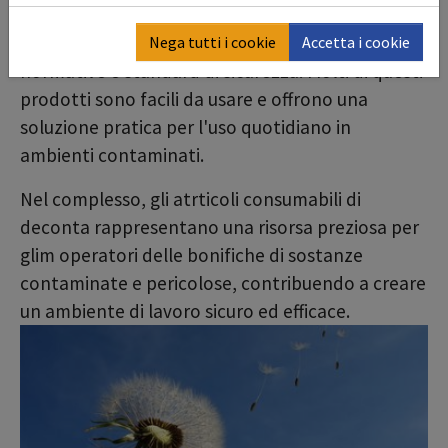
progettati per soddisfare i requisiti specifici
dell'industria nel rispetto delle più attuali
Nega tutti i cookie
Accetta i cookie
normative e standard di sicurezza. Molti di questi
prodotti sono facili da usare e offrono una
soluzione pratica per l'uso quotidiano in
ambienti contaminati.
Nel complesso, gli atrticoli consumabili di
deconta rappresentano una risorsa preziosa per
glim operatori delle bonifiche di sostanze
contaminate e pericolose, contribuendo a creare
un ambiente di lavoro sicuro ed efficace.