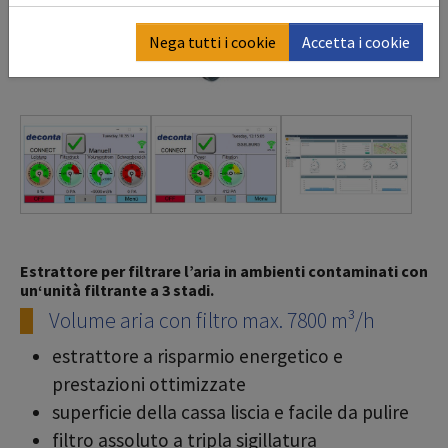
Nega tutti i cookie
Accetta i cookie
Estrattore per filtrare l’aria in ambienti contaminati con
un‘unità filtrante a 3 stadi.
Volume aria con filtro max. 7800 m³/h
estrattore a risparmio energetico e
prestazioni ottimizzate
superficie della cassa liscia e facile da pulire
filtro assoluto a tripla sigillatura