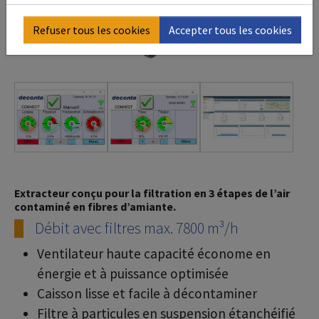
Refuser tous les cookies
Accepter tous les cookies
Extracteur conçu pour la filtration en 3 étapes de l’air
contaminé en fibres d’amiante.
Débit avec filtres max. 7800 m³/h
Ventilateur haute capacité économe en
énergie et à puissance optimisée
Caisson lisse et facile à décontaminer
Filtre à particules en suspension étanchéifié