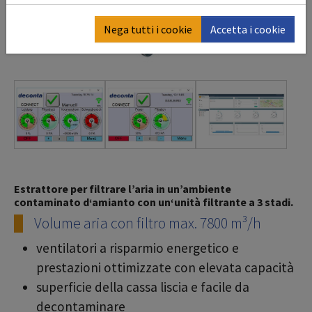
Nega tutti i cookie
Accetta i cookie
Estrattore per filtrare l’aria in un’ambiente
contaminato d‘amianto con un‘unità filtrante a 3 stadi.
Volume aria con filtro max. 7800 m³/h
ventilatori a risparmio energetico e
prestazioni ottimizzate con elevata capacità
superficie della cassa liscia e facile da
decontaminare