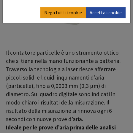
Nega tutti i cookie
Accetta i cookie
Il contatore particelle è uno strumento ottico
che si tiene nella mano funzionante a batteria.
Traverso la tecnologia a laser riesce afferrare
piccoli solidi e liquidi inquinamenti d’aria
(particelle), fino a 0,0003 mm (0,3 µm) di
diametro. Sul quadro digitale sono indicati in
modo chiaro i risultati della misurazione. Il
risultato della misurazione si rinnova ogni 6
secondi con nuove prove d’aria.
Ideale per le prove d’aria prima delle analisi