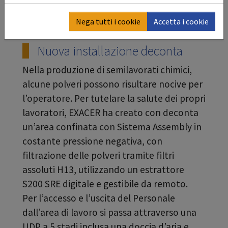
Nega tutti i cookie
Accetta i cookie
Nuova installazione deconta
Nella produzione di semilavorati chimici,
alcune polveri possono risultare nocive per
l’operatore. Per tutelare la salute dei propri
lavoratori, EXACER ha creato con deconta
un’area confinata con Sistema Assembly in
costante pressione negativa, con
filtrazione delle polveri tramite filtri
assoluti H13, utilizzando un estrattore
S200 SRE digitale e gestibile da remoto.
Per l’accesso e l’uscita del Personale
dall’area di lavoro si passa attraverso una
UDP a 5 stadi inclusa una doccia d’aria e