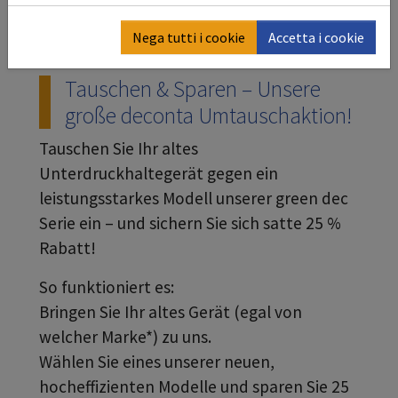
Nega tutti i cookie
Accetta i cookie
Tauschen & Sparen – Unsere
große deconta Umtauschaktion!
Tauschen Sie Ihr altes
Unterdruckhaltegerät gegen ein
leistungsstarkes Modell unserer green dec
Serie ein – und sichern Sie sich satte 25 %
Rabatt!
So funktioniert es:
Bringen Sie Ihr altes Gerät (egal von
welcher Marke*) zu uns.
Wählen Sie eines unserer neuen,
hocheffizienten Modelle und sparen Sie 25