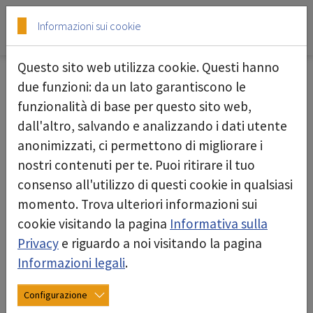
Skip to main content
Skip to page footer
Informazioni sui cookie
Questo sito web utilizza cookie. Questi hanno
due funzioni: da un lato garantiscono le
24/12/2024
funzionalità di base per questo sito web,
dall'altro, salvando e analizzando i dati utente
anonimizzati, ci permettono di migliorare i
nostri contenuti per te. Puoi ritirare il tuo
consenso all'utilizzo di questi cookie in qualsiasi
momento. Trova ulteriori informazioni sui
cookie visitando la pagina
Informativa sulla
Privacy
e riguardo a noi visitando la pagina
Informazioni legali
.
Configurazione