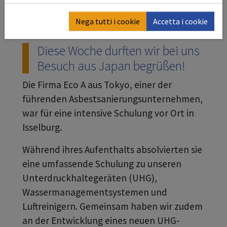
Nega tutti i cookie
Accetta i cookie
Diese Woche durften wir bei uns
Besuch aus Japan begrüßen!
Die Firma Eco A aus Tokyo, einer der
führenden Asbestsanierungsunternehmen,
war für eine intensive Schulung vor Ort in
Isselburg.
Während ihres Aufenthalts absolvierten sie
eine umfassende Schulung zu unseren
Unterdruckhaltegeräten (UHG),
Wassermanagementsystemen und
Luftreinigern. Gemeinsam haben wir zudem
an der Entwicklung eines neuen UHG-