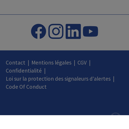
Contact
|
Mentions légales
|
CGV
|
Confidentialité
|
Loi sur la protection des signaleurs d‘alertes
|
Code Of Conduct