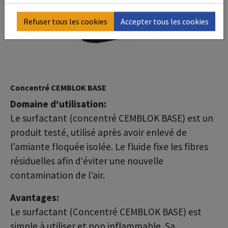
Refuser tous les cookies
Accepter tous les cookies
Concentré CEMBLOK BASE
Domaine d‘utilisation:
Le surfactant (concentré CEMBLOK BASE) est un
produit testé, utilisé après avoir enlevé de
l’amiante floquée isolée. Le fluide fixe les fibres
résiduelles afin d‘éviter une nouvelle
contamination de l’air.
Avantages:
Le surfactant (Concentré CEMBLOK BASE) est
simple à utiliser et non inflammable. Sa