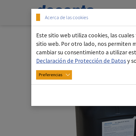
Skip to main content
Skip to page footer
Start
Quién
Acerca de las cookies
Este sitio web utiliza cookies, las cual
sitio web. Por otro lado, nos permiten
cambiar su consentimiento a utilizar e
Aglutinante de fibras
Declaración de Protección de Datos
y s
Preferencias