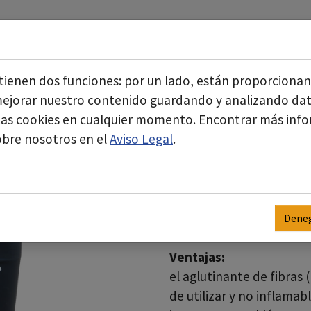
es somos
Áreas de negocio
Servi
Submenu for "Quiénes somos"
Submenu fo
es tienen dos funciones: por un lado, están proporcion
 mejorar nuestro contenido guardando y analizando da
stas cookies en cualquier momento. Encontrar más inf
CEMBLOK BASE concentrad
obre nosotros en el
Aviso Legal
.
Uso:
el aglutinante de fibra
producto aprobado para 
aislamientos de amianto
Deneg
fribras residuales y evit
Ventajas:
el aglutinante de fibras
de utilizar y no inflamab