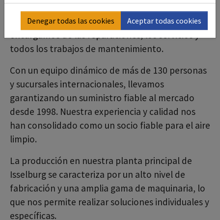
deconta le ofrece algo más que máquinas fiables:
además de la fabricación, también nos
Denegar todas las cookies
Aceptar todas cookies
encargamos de las reparaciones, los servicios y
todos los trabajos de mantenimiento.
Con un equipo dinámico de más de 130 personas
y sucursales internacionales, llevamos
garantizando un suministro fiable al mercado
desde 1998. Nuestra experiencia y calidad nos
han consolidado como un socio fiable para el aire
limpio.
La producción en nuestra planta principal de
Isselburg se caracteriza por un alto nivel de
fabricación y una amplia gama de maquinaria, lo
que nos permite realizar soluciones individuales y
específicas.