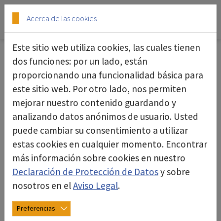
Skip to main content
Skip to page footer
Acerca de las cookies
Este sitio web utiliza cookies, las cuales tienen
Quiénes somos
dos funciones: por un lado, están
proporcionando una funcionalidad básica para
En deconta, estamos dando forma al futuro de
este sitio web. Por otro lado, nos permiten
las tecnologías de descontaminación mediante
mejorar nuestro contenido guardando y
desarrollos pioneros, producción y
analizando datos anónimos de usuario. Usted
comercialización de equipos, sistemas y
puede cambiar su consentimiento a utilizar
soluciones personalizadas. Nos centramos en el
estas cookies en cualquier momento. Encontrar
ámbito de la descontaminación de sustancias
más información sobre cookies en nuestro
nocivas y peligrosas, la manipulación eficiente de
Declaración de Protección de Datos
y sobre
polvo, el uso de tecnologías móviles para la
nosotros en el
Aviso Legal
.
defensa civil y el control de catástrofes, así como
en el sector sanitario.
Preferencias