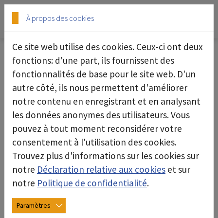
Skip to main content
Skip to page footer
À propos des cookies
Ce site web utilise des cookies. Ceux-ci ont deux
fonctions: d'une part, ils fournissent des
fonctionnalités de base pour le site web. D'un
Unité de Chauffe et Filtration SW50L
autre côté, ils nous permettent d'améliorer
notre contenu en enregistrant et en analysant
les données anonymes des utilisateurs. Vous
pouvez à tout moment reconsidérer votre
consentement à l'utilisation des cookies.
Trouvez plus d'informations sur les cookies sur
notre
Déclaration relative aux cookies
et sur
notre
Politique de confidentialité
.
Paramètres