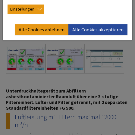
Einstellungen
Alle Cookies ablehnen
Alle Cookies akzeptieren
Unterdruckhaltegerät zum Abfiltern
asbestkontaminierter Raumluft über eine 3-stufige
Filtereinheit. Lüfter und Filter getrennt, mit 2 separaten
Standardfiltereinheiten FG 500.
Luftleistung mit Filtern maximal 12000
m³/h