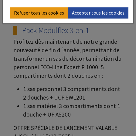
Refuser tous les cookies
Accepter tous les cookies
Pack Modulflex 3-en-1
Profitez dès maintenant de notre grande
nouveauté de fin d´année, permettant de
transformer un sas de décontamination du
personnel ECO-Line Expert P 1000, 5
compartiments dont 2 douches en :
1 sas personnel 3 compartiments dont
2 douches + UCF SW120L
1 sas matériel 3 compartiments dont 1
douche + UF AS200
OFFRE SPÉCIALE DE LANCEMENT VALABLE