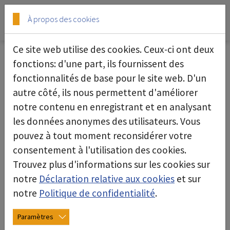
Skip to main content
Skip to page footer
À propos des cookies
Ce site web utilise des cookies. Ceux-ci ont deux
fonctions: d'une part, ils fournissent des
fonctionnalités de base pour le site web. D'un
Ce produit n'est actuellement pas
autre côté, ils nous permettent d'améliorer
disponible en France. N'hésitez pas à
notre contenu en enregistrant et en analysant
les données anonymes des utilisateurs. Vous
nous contacter pour connaître les
pouvez à tout moment reconsidérer votre
alternatives.
consentement à l'utilisation des cookies.
Trouvez plus d'informations sur les cookies sur
notre
Déclaration relative aux cookies
et sur
vers la page d'accueil
notre
Politique de confidentialité
.
Paramètres