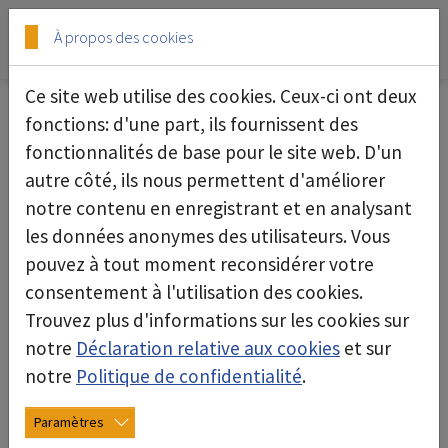
Skip to main content
Skip to page footer
À propos des cookies
Ce site web utilise des cookies. Ceux-ci ont deux
fonctions: d'une part, ils fournissent des
fonctionnalités de base pour le site web. D'un
Allgemeine Geschäftsbedingungen
autre côté, ils nous permettent d'améliorer
deconta Gerätetechnik AG, Rothrist
notre contenu en enregistrant et en analysant
(CHE-112.331.444)
les données anonymes des utilisateurs. Vous
pouvez à tout moment reconsidérer votre
Stand: November 2023
consentement à l'utilisation des cookies.
Trouvez plus d'informations sur les cookies sur
I. Geltungsbereich
notre
Déclaration relative aux cookies
et sur
Art. 1 Geltungsbereich i.e.S.
notre
Politique de confidentialité
.
Diese Allgemeinen Geschäftsbedingungen
Paramètres
(nachfolgend „AGB“) gelten für alle