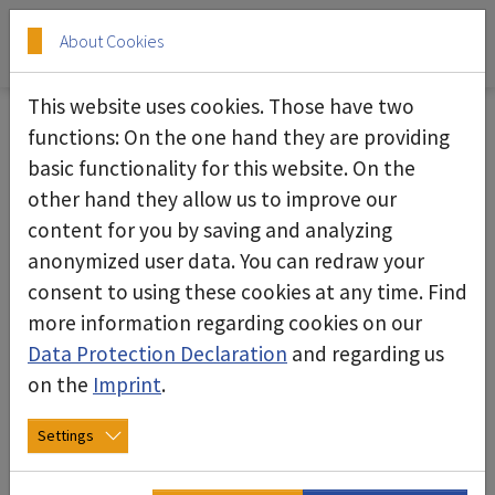
Skip to main content
Skip to page footer
About Cookies
This website uses cookies. Those have two
functions: On the one hand they are providing
basic functionality for this website. On the
Condiciones generales de
other hand they allow us to improve our
contratación deconta s.l., para
content for you by saving and analyzing
España (a fecha de mayo 2023) para
anonymized user data. You can redraw your
el suministro y alquiler de productos,
consent to using these cookies at any time. Find
proyectos y servicios
more information regarding cookies on our
Data Protection Declaration
and regarding us
I. Ámbito de aplicación
on the
Imprint
.
1. Estas condiciones generales de contratación
Settings
para el suministro de productos, proyectos y
servicios (en lo sucesivo, "CGC") se aplican a