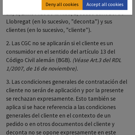
todas las relaciones comerciales entre deconta
Deny all cookies
Accept all cookies
s.l., c./Enric Prat de la Riba, 2, 08830 Sant Boi de
Llobregat (en lo sucesivo, "deconta") y sus
clientes (en lo sucesivo, "cliente").
2. Las CGC no se aplicarán si el cliente es un
consumidor en el sentido del artículo 13 del
Código Civil alemán (BGB).
(Véase Art.3 del RDL
1/2007, de 16 de noviembre).
3. Las condiciones generales de contratación del
cliente no serán de aplicación y por la presente
se rechazan expresamente. Esto también se
aplica si se hace referencia a las condiciones
generales del cliente en el contexto de un
pedido o en otros documentos del cliente y
deconta no se opone expresamente en este