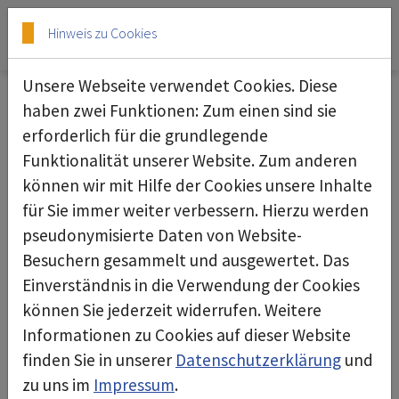
Skip to main content
Skip to page footer
Hinweis zu Cookies
Unsere Webseite verwendet Cookies. Diese
haben zwei Funktionen: Zum einen sind sie
Herzlichen Dank für Ihre
erforderlich für die grundlegende
Anfrage
Funktionalität unserer Website. Zum anderen
können wir mit Hilfe der Cookies unsere Inhalte
Ihre Anfrage wird in die entsprechende
für Sie immer weiter verbessern. Hierzu werden
Fachabteilung weitergeleitet und dort
pseudonymisierte Daten von Website-
schnellstmöglich bearbeitet.
Besuchern gesammelt und ausgewertet. Das
Sie erhalten Antwort an die von Ihnen
Einverständnis in die Verwendung der Cookies
angegebenen Kontaktdaten.
können Sie jederzeit widerrufen. Weitere
Informationen zu Cookies auf dieser Website
Ihr deconta Team
finden Sie in unserer
Datenschutzerklärung
und
zu uns im
Impressum
.