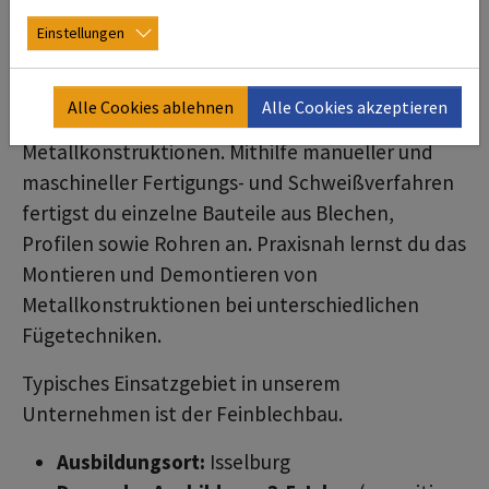
Konstruktionsmechaniker/-in (m/w/d)
Einstellungen
Als angehende(r)
Konstruktionsmechaniker*in
(m/w/d) planst du anhand technischer
Alle Cookies ablehnen
Alle Cookies akzeptieren
Zeichnungen und Stücklisten
Metallkonstruktionen. Mithilfe manueller und
maschineller Fertigungs- und Schweißverfahren
fertigst du einzelne Bauteile aus Blechen,
Profilen sowie Rohren an. Praxisnah lernst du das
Montieren und Demontieren von
Metallkonstruktionen bei unterschiedlichen
Fügetechniken.
Typisches Einsatzgebiet in unserem
Unternehmen ist der Feinblechbau.
Ausbildungsort:
Isselburg