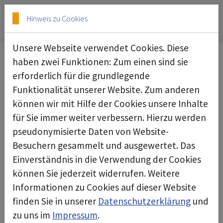
Skip to main content
Skip to page footer
Hinweis zu Cookies
Unsere Webseite verwendet Cookies. Diese
Sauger
haben zwei Funktionen: Zum einen sind sie
erforderlich für die grundlegende
deconta bietet eine vielseitige Auswahl an
Funktionalität unserer Website. Zum anderen
Saugern, die speziell für die Schad- und
können wir mit Hilfe der Cookies unsere Inhalte
Gefahrstoffsanierung entwickelt wurden. Diese
für Sie immer weiter verbessern. Hierzu werden
leistungsstarken Geräte entfernen effizient
pseudonymisierte Daten von Website-
sowohl trockene als auch nasse Materialien und
Besuchern gesammelt und ausgewertet. Das
tragen zur Sicherheit in kontaminierten
Einverständnis in die Verwendung der Cookies
Arbeitsumgebungen bei.
können Sie jederzeit widerrufen. Weitere
Informationen zu Cookies auf dieser Website
Die Produktpalette umfasst Modelle mit
finden Sie in unserer
Datenschutzerklärung
und
speziellen Filtrationssystemen, die gefährliche
zu uns im
Impressum
.
Partikel sicher erfassen. Die Sauger sind robust,