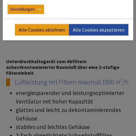
Einstellungen
Alle Cookies ablehnen
Alle Cookies akzeptieren
Unterdruckhaltegerät zum Abfiltern
asbestkontaminierter Raumluft über eine 2-stufige
Filtereinheit.
Luftleistung mit Filtern maximal 1000 m³/h
energiesparender und leistungsoptimierter
Ventilator mit hoher Kapazität
glattes und leicht zu dekontaminierendes
Gehäuse
stabiles und leichtes Gehäuse
3-fach abgedichtete Schwebstofffilter